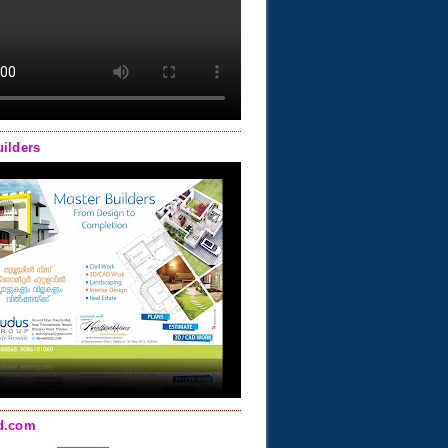
uilders
d.com