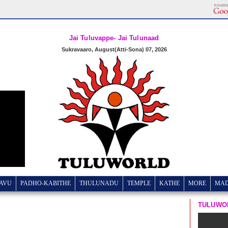
Jai Tuluvappe- Jai Tulunaad
Sukravaaro, August(Atti-Sona) 07, 2026
AVU
PADHO-KABITHE
THULUNADU
TEMPLE
KATHE
MORE
MA
TULUWO