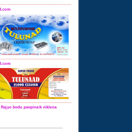
d.com
d.com
 Rajyo bodu panpinaik niklena