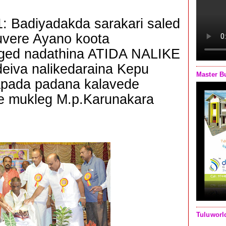
: Badiyadakda sarakari saled
luvere Ayano koota
iged nadathina ATIDA NALIKE
eiva nalikedaraina Kepu
Master B
apada padana kalavede
e mukleg M.p.Karunakara
Tuluworl