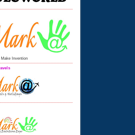
 Make Invention
avels
n