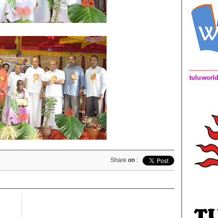
tuluworl
Share
on
: