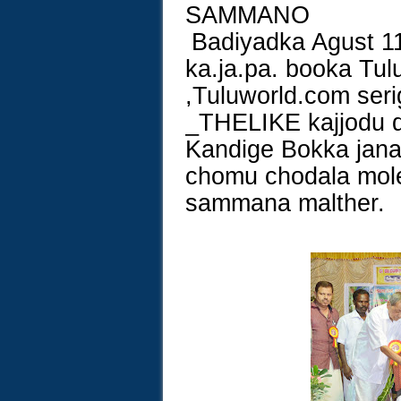
SAMMANO
Badiyadka Agust 11
ka.ja.pa. booka Tu
,Tuluworld.com ser
_THELIKE kajjodu d
Kandige Bokka jan
chomu chodala mol
sammana malther.