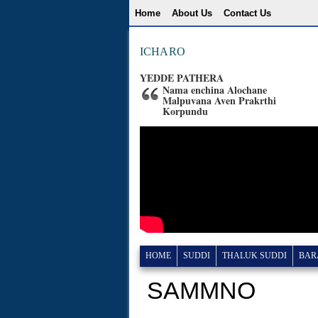
Home
About Us
Contact Us
ICHARO
YEDDE PATHERA
Nama enchina Alochane
Malpuvana Aven Prakrthi
Korpundu
HOME
SUDDI
THALUK SUDDI
BAR
SAMMNO