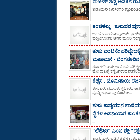
ರಾಜೇಶ್ ಶೆಟ್ಟಿ ಅವರಿಗೆ ರಾಷ್
ಇಂಡಿಯನ್ ಜರ್ನಲಿಸಂ ಕ್ಯಾಂಪಂಡಿಯಾಂ
ಕಂಚಿಕಲ್ಲು - ತುಳುವರ ಪು
ಬರಹ :- ಸಂಕೇತ್ ಪೂಜಾರಿ ನಾಗರ
ಪಲ್ಲಟಗೊಂಡು ಅದರ ಮೂಲ ಸಂಸ್ಕ
ತುಳು ಎಂಟನೇ ಪರಿಚ್ಛೇದಕ್ಕೆ
ಮಹಾಮನೆ - ಬೆಂಗಳೂರಿನಲ್ಲಿ
ಈಗಾಗಲೇ ತುಳು ಭಾಷೆ 8ನೇ ಪರಿಚ್ಛ
ಹೋರಾಟಕ್ಕೆ ಕನ್ನಡಿಗರಾದ ನಾವೆಲ್ಲರ
ಕೆಡ್ಡಸ : ಭೂಮಿತಾಯಿ ರಜಸ
ತುಳುವರು ಮೂಲತಃ ಕೃಷಿಕರು. ಅವರ ಎಲ್
ಪೊನ್ನಿ ಅಥವಾ ಪುಯಿಂತೆಲ್...
ತುಳು ಕಾವ್ಯಯಾನ ಭಾಷೆಯ ಬ
ರೈಗಳ ಅಸನಿಯಾಗ ಕಾಂತಗ 
...
"ಲೆಕ್ಕೆಸಿರಿ" ಎಂಬ ಶಕ್ತಿ "ರಕ
ಇಂದು ತುಳುನಾಡಿನ ಹೆಚ್ಚಿನ ಗುತ್ತ