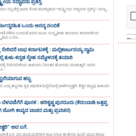
ಟ್ರೀಯ ಸದ್ಭಾವನಾ ಪ್ರಶಸ್ತಿ.
 ನ್ಯೂ ಡೆಲ್ಲಿ ಇವರು ಕೊಡ ಮಾಡಲ್ಪಡುವ *ರಾಷ್ಟ್ರೀಯ ಸದ್ಭಾವನಾ ಪ್ರಶಸ್ತಿ* ಯನ್ನು...
ನರ್ಜನ್ಮರಹಿತ ಒಂದು ಅನನ್ಯ ನಂಬಿಕೆ
ೀಕತೆ ಬೆಳೆದು ಬಂದಂತೆ ಅದರ ಮೂಲ ಸಂಸ್ಕೃತಿಗಳು ಹಲವಾರು ಕಾರಣಗಳಿಂದ
ೃತಿಯ ಒಂದು...
 ಸೇರಿದರೆ ಲಾಭ ಕರ್ನಾಟಕಕ್ಕೆ : ಮಲ್ಲಿಕಾರ್ಜುನಯ್ಯ ಸ್ವಾಮಿ
 ತುಳು-ಕನ್ನಡ ಸ್ನೇಹ ಸಮ್ಮೇಳನಕ್ಕೆ ತಯಾರಿ
ೇದಕ್ಕೆ ಸೇರಿಸಬೇಕೆಂದು ತುಳುವರು ನಿರಂತರ ಹೋರಾಟ ಮಾಡುತ್ತಾರೆ. ಅವರ
ೂ...
್ವಲೆಯಾಗುವ ಹಬ್ಬ
ಲಾ ಹಬ್ಬಗಳು ಕೃಷಿ ಆಧಾರಿತ ಹಿನ್ನೆಲೆಯಲ್ಲಿ ಆಚರಿಸಲ್ಪತ್ತದೆ. ಕೆಡ್ಡಸ ಹಬ್ಬವು ತುಳುವರ
ೆಳವಣಿಗೆಗೆ ಪೂರಕ : ಹರಿಕೃಷ್ಣ ಪುನರೂರು (ಕೆದಂಬಾಡಿ ಜತ್ತಪ್ಪ
ಜೋಗಿ ಕಾವ್ಯದ ವಾಚನ ಮತ್ತು ಪ್ರವಚನ)
್ತೇಶ್ವರಿ" ಅದ ಬಗೆ.
ು, ಬಾರೀಕೆ,ಬನ, ವನ ಮಾಡ,ಮನೆಗಳಲ್ಲಿ ಕಾಣ ಸಿಗುವ ಈ ಹೆಸರು ಹಿಂದೆ ಯಾವ ಶಕ್ತಿಯ