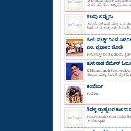
ನೀತು ಬೆದ್ರ.ಪುಡಮಿಗ್ ಪುಡ್ಯ ಪಾ
ದೇಬೆರೆ ಪನ್ಪಿ ಸೊರ ಲಕ್ಕಾವೊಂದು, ಒ
ತಲವು ಲಪ್ಪುನು
ಉಂದೊಂಜಿ ಬಾರಿ ಮಲ್ಲ ಸಾಪ, ತುಲು
ಕೊರ್ಜೆರ್ ಡ, ಅತ್ತ್ ಡ ಕೊರಿನ ಪಡಿ..
ತುಳು ವರ್ಲ್ಡ್ ನಿಂದ ಎಡನೀರ
ಎಂ. ಪ್ರಭಾಕರ ಜೋಶಿ
ತುಳು ವರ್ಲ್ಡ್ ನಿಂದ ಎಡನೀರು ಶ್ರೀಗ
ತುಳುನಾಡ ಬೆರ್ಮೆರ್ ಓಲುಲ್
K Mahendranath Salethoorತುಳುನಾ
ಸಹಾಯ ಮಲ್ಪುನ ಒಂಜಿ ಸಗ್ತಿದ ಮಿತ್ತ್
ಕಂಬೆರ್ಲು
ಕಂಬೆರ್ಲು...
ಶಿವಳ್ಳಿ ಬ್ರಾಹ್ಮಣರ ಕುಲನ
1.ಅಂಗಿಂತಾಯ2.ಅಂಜನಂತೋಡಿತ್
[ಅಂತಿಲತ್ತಾಯ,...