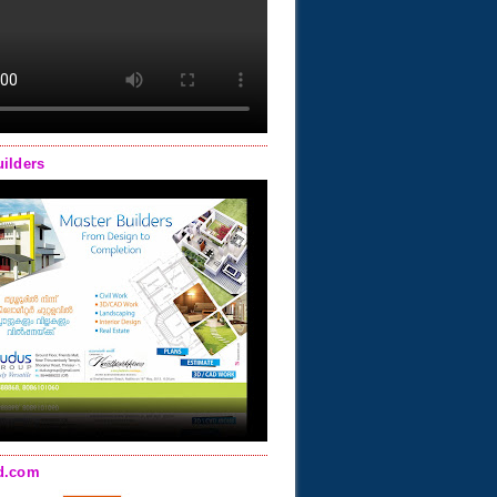
uilders
d.com