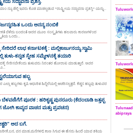
ಟ್ರೀಯ ಸದ್ಭಾವನಾ ಪ್ರಶಸ್ತಿ.
 ನ್ಯೂ ಡೆಲ್ಲಿ ಇವರು ಕೊಡ ಮಾಡಲ್ಪಡುವ *ರಾಷ್ಟ್ರೀಯ ಸದ್ಭಾವನಾ ಪ್ರಶಸ್ತಿ* ಯನ್ನು...
Tuluworl
ನರ್ಜನ್ಮರಹಿತ ಒಂದು ಅನನ್ಯ ನಂಬಿಕೆ
ೀಕತೆ ಬೆಳೆದು ಬಂದಂತೆ ಅದರ ಮೂಲ ಸಂಸ್ಕೃತಿಗಳು ಹಲವಾರು ಕಾರಣಗಳಿಂದ
ೃತಿಯ ಒಂದು...
 ಸೇರಿದರೆ ಲಾಭ ಕರ್ನಾಟಕಕ್ಕೆ : ಮಲ್ಲಿಕಾರ್ಜುನಯ್ಯ ಸ್ವಾಮಿ
 ತುಳು-ಕನ್ನಡ ಸ್ನೇಹ ಸಮ್ಮೇಳನಕ್ಕೆ ತಯಾರಿ
ೇದಕ್ಕೆ ಸೇರಿಸಬೇಕೆಂದು ತುಳುವರು ನಿರಂತರ ಹೋರಾಟ ಮಾಡುತ್ತಾರೆ. ಅವರ
Tuluworl
ೂ...
್ವಲೆಯಾಗುವ ಹಬ್ಬ
ಲಾ ಹಬ್ಬಗಳು ಕೃಷಿ ಆಧಾರಿತ ಹಿನ್ನೆಲೆಯಲ್ಲಿ ಆಚರಿಸಲ್ಪತ್ತದೆ. ಕೆಡ್ಡಸ ಹಬ್ಬವು ತುಳುವರ
ೆಳವಣಿಗೆಗೆ ಪೂರಕ : ಹರಿಕೃಷ್ಣ ಪುನರೂರು (ಕೆದಂಬಾಡಿ ಜತ್ತಪ್ಪ
ಜೋಗಿ ಕಾವ್ಯದ ವಾಚನ ಮತ್ತು ಪ್ರವಚನ)
Tulunaad
abipraya
್ತೇಶ್ವರಿ" ಅದ ಬಗೆ.
ು, ಬಾರೀಕೆ,ಬನ, ವನ ಮಾಡ,ಮನೆಗಳಲ್ಲಿ ಕಾಣ ಸಿಗುವ ಈ ಹೆಸರು ಹಿಂದೆ ಯಾವ ಶಕ್ತಿಯ