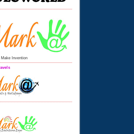
 Make Invention
avels
n