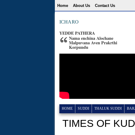
Home
About Us
Contact Us
ICHARO
YEDDE PATHERA
Nama enchina Alochane
Malpuvana Aven Prakrthi
Korpundu
HOME
SUDDI
THALUK SUDDI
BAR
TIMES OF KU