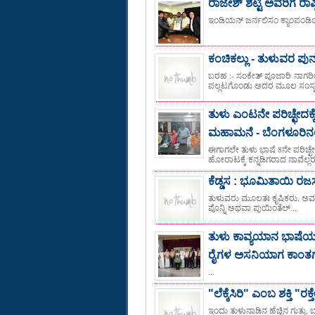
ರಾಜೇಶ್ ಶೆಟ್ಟಿ ಅವರಿಗೆ ರಾಷ್
ಇಂಡಿಯನ್ ಜರ್ನಲಿಸಂ ಕ್ಯಾಂಪಂಡಿಯಾಂ
ಕಂಚಿಕಲ್ಲು - ತುಳುವರ ಪು
ಬರಹ :- ಸಂಕೇತ್ ಪೂಜಾರಿ ನಾಗರ
ಪಲ್ಲಟಗೊಂಡು ಅದರ ಮೂಲ ಸಂಸ್ಕ
ತುಳು ಎಂಟನೇ ಪರಿಚ್ಛೇದಕ್ಕೆ
ಮಹಾಮನೆ - ಬೆಂಗಳೂರಿನಲ್ಲಿ
ಈಗಾಗಲೇ ತುಳು ಭಾಷೆ 8ನೇ ಪರಿಚ್ಛ
ಹೋರಾಟಕ್ಕೆ ಕನ್ನಡಿಗರಾದ ನಾವೆಲ್ಲರ
ಕೆಡ್ಡಸ : ಭೂಮಿತಾಯಿ ರಜಸ
ತುಳುವರು ಮೂಲತಃ ಕೃಷಿಕರು. ಅವರ ಎಲ್
ಪೊನ್ನಿ ಅಥವಾ ಪುಯಿಂತೆಲ್...
ತುಳು ಕಾವ್ಯಯಾನ ಭಾಷೆಯ ಬ
ರೈಗಳ ಅಸನಿಯಾಗ ಕಾಂತಗ 
...
"ಲೆಕ್ಕೆಸಿರಿ" ಎಂಬ ಶಕ್ತಿ "ರಕ
ಇಂದು ತುಳುನಾಡಿನ ಹೆಚ್ಚಿನ ಗುತ್ತ