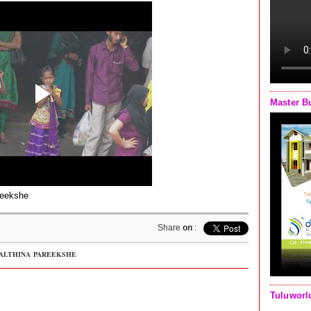
Master B
reekshe
Share
on
:
MALTHINA PAREEKSHE
Tuluworl