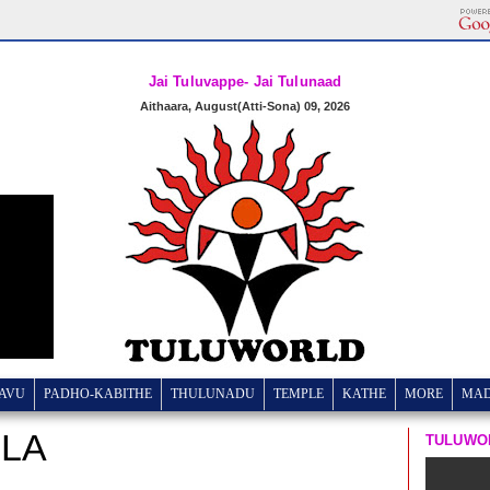
Jai Tuluvappe- Jai Tulunaad
Aithaara, August(Atti-Sona) 09, 2026
AVU
PADHO-KABITHE
THULUNADU
TEMPLE
KATHE
MORE
MA
DLA
TULUWO