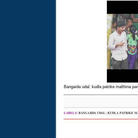
Bangarda udal: kudla patrike malthina pa
LABELS:
BANGARDA UDAL: KUDLA PATRIKE 