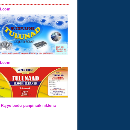
d.com
d.com
 Rajyo bodu panpinaik niklena