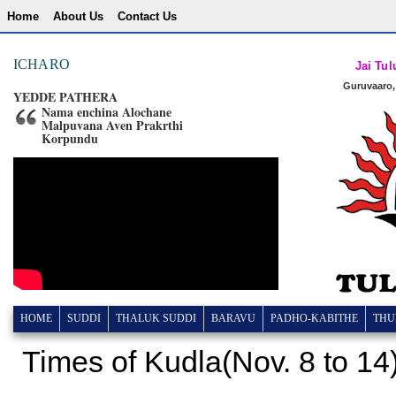
Home
About Us
Contact Us
ICHARO
Jai Tul
Guruvaaro,
YEDDE PATHERA
Nama enchina Alochane
Malpuvana Aven Prakrthi
Korpundu
HOME
SUDDI
THALUK SUDDI
BARAVU
PADHO-KABITHE
THU
Times of Kudla(Nov. 8 to 14