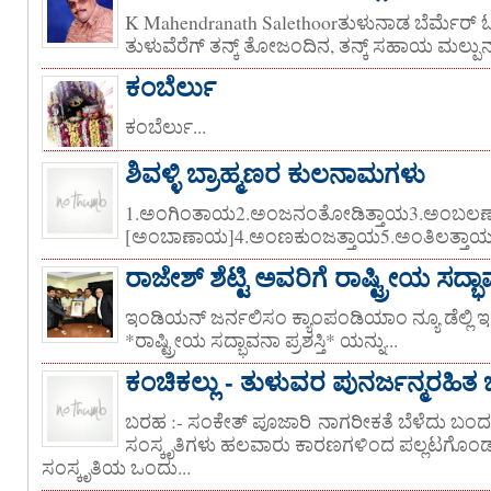
K Mahendranath Salethoorತುಳುನಾಡ ಬೆರ್ಮೆರ್ ಓಲ
ತುಳುವೆರೆಗ್ ತನ್ಕ್ ತೋಜಂದಿನ, ತನ್ಕ್ ಸಹಾಯ ಮಲ್ಪುನ ಒಂ
ಕಂಬೆರ್ಲು
ಕಂಬೆರ್ಲು...
ಶಿವಳ್ಳಿ ಬ್ರಾಹ್ಮಣರ ಕುಲನಾಮಗಳು
1.ಅಂಗಿಂತಾಯ2.ಅಂಜನಂತೋಡಿತ್ತಾಯ3.ಅಂಬಲಣ
[ಅಂಬಾಣಾಯ]4.ಅಂಣಕುಂಜತ್ತಾಯ5.ಅಂತಿಲತ್ತಾಯ [
ರಾಜೇಶ್ ಶೆಟ್ಟಿ ಅವರಿಗೆ ರಾಷ್ಟ್ರೀಯ ಸದ್ಭಾವನ
ಇಂಡಿಯನ್ ಜರ್ನಲಿಸಂ ಕ್ಯಾಂಪಂಡಿಯಾಂ ನ್ಯೂ ಡೆಲ್ಲ
*ರಾಷ್ಟ್ರೀಯ ಸದ್ಭಾವನಾ ಪ್ರಶಸ್ತಿ* ಯನ್ನು...
ಕಂಚಿಕಲ್ಲು - ತುಳುವರ ಪುನರ್ಜನ್ಮರಹಿತ
ಬರಹ :- ಸಂಕೇತ್ ಪೂಜಾರಿ ನಾಗರೀಕತೆ ಬೆಳೆದು ಬ
ಸಂಸ್ಕೃತಿಗಳು ಹಲವಾರು ಕಾರಣಗಳಿಂದ ಪಲ್ಲಟಗೊ
ಸಂಸ್ಕೃತಿಯ ಒಂದು...