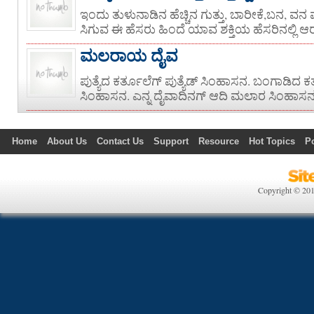
ಇಂದು ತುಳುನಾಡಿನ ಹೆಚ್ಚಿನ ಗುತ್ತು, ಬಾರೀಕೆ,ಬನ, ವ
ಸಿಗುವ ಈ ಹೆಸರು ಹಿಂದೆ ಯಾವ ಶಕ್ತಿಯ ಹೆಸರಿನಲ್ಲಿ ಆರ
ಮಲರಾಯ ದೈವ
ಪುತ್ಯೆದ ಕರ್ತೂಲೆಗ್ ಪುತ್ಯೆಡ್ ಸಿಂಹಾಸನ. ಬಂಗಾಡಿದ 
ಸಿಂಹಾಸನ. ಎನ್ನ ದೈವಾದಿನಗ್ ಆದಿ ಮಲಾರ ಸಿಂಹಾಸನ. ಕ
Home
About Us
Contact Us
Support
Resource
Hot Topics
P
Technology
Politics
Copyright © 20