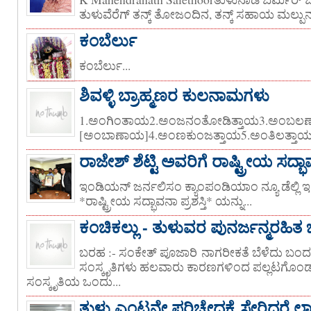
ತುಳುವೆರೆಗ್ ತನ್ಕ್ ತೋಜಂದಿನ, ತನ್ಕ್ ಸಹಾಯ ಮಲ್ಪುನ ಒಂ
ಕಂಬೆರ್ಲು
ಕಂಬೆರ್ಲು...
ಶಿವಳ್ಳಿ ಬ್ರಾಹ್ಮಣರ ಕುಲನಾಮಗಳು
1.ಅಂಗಿಂತಾಯ2.ಅಂಜನಂತೋಡಿತ್ತಾಯ3.ಅಂಬಲಣ
[ಅಂಬಾಣಾಯ]4.ಅಂಣಕುಂಜತ್ತಾಯ5.ಅಂತಿಲತ್ತಾಯ [
ರಾಜೇಶ್ ಶೆಟ್ಟಿ ಅವರಿಗೆ ರಾಷ್ಟ್ರೀಯ ಸದ್ಭಾವನ
ಇಂಡಿಯನ್ ಜರ್ನಲಿಸಂ ಕ್ಯಾಂಪಂಡಿಯಾಂ ನ್ಯೂ ಡೆಲ್ಲ
*ರಾಷ್ಟ್ರೀಯ ಸದ್ಭಾವನಾ ಪ್ರಶಸ್ತಿ* ಯನ್ನು...
ಕಂಚಿಕಲ್ಲು - ತುಳುವರ ಪುನರ್ಜನ್ಮರಹಿತ
ಬರಹ :- ಸಂಕೇತ್ ಪೂಜಾರಿ ನಾಗರೀಕತೆ ಬೆಳೆದು ಬ
ಸಂಸ್ಕೃತಿಗಳು ಹಲವಾರು ಕಾರಣಗಳಿಂದ ಪಲ್ಲಟಗೊ
ಸಂಸ್ಕೃತಿಯ ಒಂದು...
ತುಳು ಎಂಟನೇ ಪರಿಚ್ಛೇದಕ್ಕೆ ಸೇರಿದರೆ ಲಾ