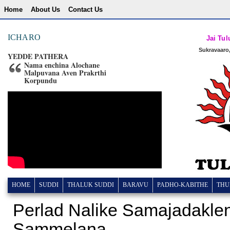
Home
About Us
Contact Us
ICHARO
Jai Tul
Sukravaaro,
YEDDE PATHERA
Nama enchina Alochane
Malpuvana Aven Prakrthi
Korpundu
HOME
SUDDI
THALUK SUDDI
BARAVU
PADHO-KABITHE
THU
Perlad Nalike Samajadakle
Sammelana