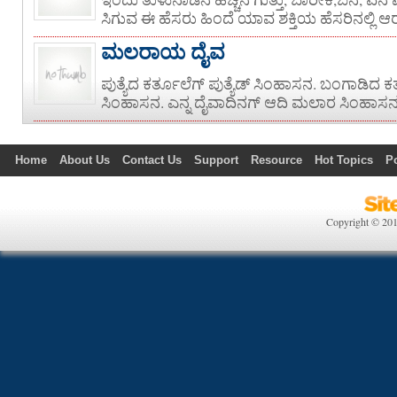
ಸಿಗುವ ಈ ಹೆಸರು ಹಿಂದೆ ಯಾವ ಶಕ್ತಿಯ ಹೆಸರಿನಲ್ಲಿ ಆರ
ಮಲರಾಯ ದೈವ
ಪುತ್ಯೆದ ಕರ್ತೂಲೆಗ್ ಪುತ್ಯೆಡ್ ಸಿಂಹಾಸನ. ಬಂಗಾಡಿದ 
ಸಿಂಹಾಸನ. ಎನ್ನ ದೈವಾದಿನಗ್ ಆದಿ ಮಲಾರ ಸಿಂಹಾಸನ. ಕ
Home
About Us
Contact Us
Support
Resource
Hot Topics
P
Technology
Politics
Copyright © 20