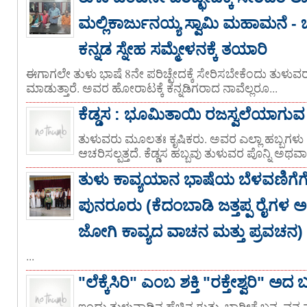
ಮಲ್ಲಿಕಾರ್ಜುನಯ್ಯ ಸ್ವಾಮಿ ಮಹಾಮನೆ - ಬ
ಕನ್ನಡ ಸ್ನೇಹ ಸಮ್ಮೇಳನಕ್ಕೆ ತಯಾರಿ
ಈಗಾಗಲೇ ತುಳು ಭಾಷೆ 8ನೇ ಪರಿಚ್ಛೇದಕ್ಕೆ ಸೇರಿಸಬೇಕೆಂದು ತುಳ
ಮಾಡುತ್ತಾರೆ. ಅವರ ಹೋರಾಟಕ್ಕೆ ಕನ್ನಡಿಗರಾದ ನಾವೆಲ್ಲರೂ...
ಕೆಡ್ಡಸ : ಭೂಮಿತಾಯಿ ರಜಸ್ವಲೆಯಾಗುವ 
ತುಳುವರು ಮೂಲತಃ ಕೃಷಿಕರು. ಅವರ ಎಲ್ಲಾ ಹಬ್ಬಗಳು ಕೃಷ
ಆಚರಿಸಲ್ಪತ್ತದೆ. ಕೆಡ್ಡಸ ಹಬ್ಬವು ತುಳುವರ ಪೊನ್ನಿ ಅಥವ
ತುಳು ಕಾವ್ಯಯಾನ ಭಾಷೆಯ ಬೆಳವಣಿಗೆಗೆ 
ಪುನರೂರು (ಕೆದಂಬಾಡಿ ಜತ್ತಪ್ಪ ರೈಗಳ
ಜೋಗಿ ಕಾವ್ಯದ ವಾಚನ ಮತ್ತು ಪ್ರವಚನ)
...
"ಲೆಕ್ಕೆಸಿರಿ" ಎಂಬ ಶಕ್ತಿ "ರಕ್ತೇಶ್ವರಿ" ಅದ ಬ
ಇಂದು ತುಳುನಾಡಿನ ಹೆಚ್ಚಿನ ಗುತ್ತು, ಬಾರೀಕೆ,ಬನ, ವ