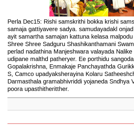
Perla Dec15: Rishi samskrithi bokka krishi sams
samaja gattiyavere sadya. samudayadakl onjad
ayit samartha samajan kattuna kelasa malpodu
Shree Shree Sadguru Shashikanthamani Swamij
perlad nadathina Manjeshwara valayada Nalike
udipane malthd patheryer. Ee porthidu sangoda
Gopalakrishna, Enmakaje Panchayathda Gurik
S, Camco upadyaksherayina Kolaru Satheeshc
Darmasthala gramabhivriddi yojaneda Sndhya 
poora upasthitheritther.