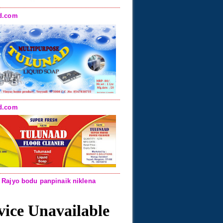
d.com
d.com
 Rajyo bodu panpinaik niklena