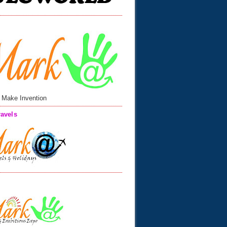
 Make Invention
avels
n