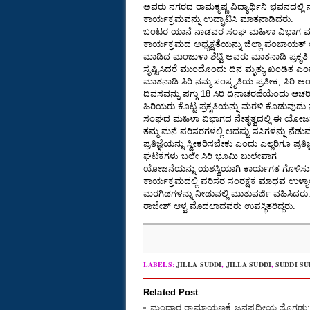
ಅವರು ನಗರದ ರಾಮಕೃಷ್ಣ ವಿದ್ಯಾರ್ಥಿನಿ ಭವನದಲ್ಲಿ ನ
ಕಾರ್ಯಕ್ರಮವನ್ನು ಉದ್ಘಾಟಿಸಿ ಮಾತನಾಡಿದರು.
ಬಂಟರ ಯಾನೆ ನಾಡವರ ಸಂಘ ಮಹಿಳಾ ವಿಭಾಗ ಮತ್ತು ತ
ಕಾರ್ಯಕ್ರಮದ ಅಧ್ಯಕ್ಷತೆಯನ್ನು ಜಿಲ್ಲಾ ಪಂಚಾಯತ್ ಉ
ಮಾಡಿದ ಮಂಜುಳಾ ಶೆಟ್ಟಿ ಅವರು ಮಾತನಾಡಿ ಪ್ರಕೃತಿ ಮ
ಸೃಷ್ಟಿಸಿದರೆ ಮುಂದೊಂದು ದಿನ ಮೃತ್ಯು ಖಂಡಿತ ಎಂದ
ಮಾತನಾಡಿ ಸಿರಿ ನಮ್ಮ ಸಂಸ್ಕೃತಿಯ ಪ್ರತೀಕ, ಸಿರಿ ಅ
ದಿವಸವನ್ನು ಪಗ್ಗು 18 ಸಿರಿ ದಿನಾಚರಣೆಯೆಂದು ಆಚರಿಸು
ಹಿರಿಯರು ಕೊಟ್ಟ ಪ್ರಕೃತಿಯನ್ನು ಮರಳಿ ಕೊಡುವುದ
ಸಂಘದ ಮಹಿಳಾ ವಿಭಾಗದ ನೇತೃತ್ವದಲ್ಲಿ ಈ ಯೋಜನೆ
ತಮ್ಮ ಮನೆ ಪರಿಸರಗಳಲ್ಲಿ ಆದಷ್ಟು ಸಸಿಗಳನ್ನು ನ
ಪ್ರತಿಜ್ಞೆಯನ್ನು ಸ್ವೀಕರಿಸಬೇಕು ಎಂದು ಎಲ್ಲರಿಗೂ 
ಘಟಕಗಳು ಬಲೇ ಸಿರಿ ಭೂಮಿ ಬುಲೇಪಾಗ
ಯೋಜನೆಯನ್ನು ಯಶಸ್ವಿಯಾಗಿ ಕಾರ್ಯಗತ ಗೊಳಿಸುವ ಬಗ್ಗೆ
ಕಾರ್ಯಕ್ರಮದಲ್ಲಿ ಪರಿಸರ ಸಂರಕ್ಷಕ ಮಾಧವ ಉಳ್ಳಾಲ
ಮರಗಿಡಗಳನ್ನು ನೀಡುವಲ್ಲಿ ಮುತುವರ್ಜಿ ವಹಿಸಿದರು. 
ರಾಜೇಶ್ ಆಳ್ವ ಮೊದಲಾದವರು ಉಪಸ್ಥಿತರಿದ್ದರು.
LABELS:
JILLA SUDDI
,
JILLA SUDDI
,
SUDDI SU
Related Post
ಮಂದಾರ ರಾಮಾಯಣಕ್ಕೆ ಜನಪದೀಯ ಸೊಗಡು