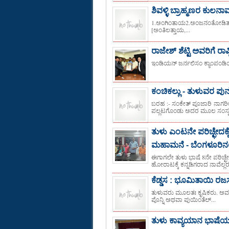
ಶಿವಳ್ಳಿ ಬ್ರಾಹ್ಮಣರ ಕುಲನ
1.ಅಂಗಿಂತಾಯ2.ಅಂಜನಂತೋಡಿತ್
[ಅಂತಿಲತ್ತಾಯ,...
ರಾಜೇಶ್ ಶೆಟ್ಟಿ ಅವರಿಗೆ ರಾಷ್
ಇಂಡಿಯನ್ ಜರ್ನಲಿಸಂ ಕ್ಯಾಂಪಂಡಿಯಾಂ
ಕಂಚಿಕಲ್ಲು - ತುಳುವರ ಪು
ಬರಹ :- ಸಂಕೇತ್ ಪೂಜಾರಿ ನಾಗರ
ಪಲ್ಲಟಗೊಂಡು ಅದರ ಮೂಲ ಸಂಸ್ಕ
ತುಳು ಎಂಟನೇ ಪರಿಚ್ಛೇದಕ್ಕೆ
ಮಹಾಮನೆ - ಬೆಂಗಳೂರಿನಲ್ಲಿ
ಈಗಾಗಲೇ ತುಳು ಭಾಷೆ 8ನೇ ಪರಿಚ್ಛ
ಹೋರಾಟಕ್ಕೆ ಕನ್ನಡಿಗರಾದ ನಾವೆಲ್ಲರ
ಕೆಡ್ಡಸ : ಭೂಮಿತಾಯಿ ರಜಸ
ತುಳುವರು ಮೂಲತಃ ಕೃಷಿಕರು. ಅವರ ಎಲ್
ಪೊನ್ನಿ ಅಥವಾ ಪುಯಿಂತೆಲ್...
ತುಳು ಕಾವ್ಯಯಾನ ಭಾಷೆಯ ಬ