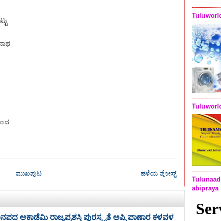
Tuluworl
್ಟು
ಾನಾಥ
Tuluworl
ನಿಂದ
ಮುಖಪುಟ
ಹಳೆಯ ಪೋಸ್ಟ್
Tulunaad
abipraya
 ಜಾನಪದ ಆಕಾಡೆಮಿ ರಾಜ್ಯಪ್ರಶಸ್ತಿ ಪುರಸ್ಕೃತೆ ಅಪ್ಪಿ ಪಾಣಾರ ಕಳವಳ