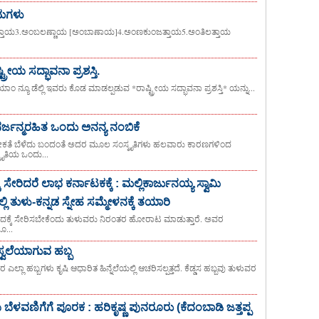
ಾಮಗಳು
ತಾಯ3.ಅಂಬಲಣ್ಣಾಯ [ಅಂಬಾಣಾಯ]4.ಅಂಣಕುಂಜತ್ತಾಯ5.ಅಂತಿಲತ್ತಾಯ
ಟ್ರೀಯ ಸದ್ಭಾವನಾ ಪ್ರಶಸ್ತಿ.
 ನ್ಯೂ ಡೆಲ್ಲಿ ಇವರು ಕೊಡ ಮಾಡಲ್ಪಡುವ *ರಾಷ್ಟ್ರೀಯ ಸದ್ಭಾವನಾ ಪ್ರಶಸ್ತಿ* ಯನ್ನು...
ನರ್ಜನ್ಮರಹಿತ ಒಂದು ಅನನ್ಯ ನಂಬಿಕೆ
ೀಕತೆ ಬೆಳೆದು ಬಂದಂತೆ ಅದರ ಮೂಲ ಸಂಸ್ಕೃತಿಗಳು ಹಲವಾರು ಕಾರಣಗಳಿಂದ
ೃತಿಯ ಒಂದು...
 ಸೇರಿದರೆ ಲಾಭ ಕರ್ನಾಟಕಕ್ಕೆ : ಮಲ್ಲಿಕಾರ್ಜುನಯ್ಯ ಸ್ವಾಮಿ
 ತುಳು-ಕನ್ನಡ ಸ್ನೇಹ ಸಮ್ಮೇಳನಕ್ಕೆ ತಯಾರಿ
ೇದಕ್ಕೆ ಸೇರಿಸಬೇಕೆಂದು ತುಳುವರು ನಿರಂತರ ಹೋರಾಟ ಮಾಡುತ್ತಾರೆ. ಅವರ
ೂ...
್ವಲೆಯಾಗುವ ಹಬ್ಬ
ಲಾ ಹಬ್ಬಗಳು ಕೃಷಿ ಆಧಾರಿತ ಹಿನ್ನೆಲೆಯಲ್ಲಿ ಆಚರಿಸಲ್ಪತ್ತದೆ. ಕೆಡ್ಡಸ ಹಬ್ಬವು ತುಳುವರ
ೆಳವಣಿಗೆಗೆ ಪೂರಕ : ಹರಿಕೃಷ್ಣ ಪುನರೂರು (ಕೆದಂಬಾಡಿ ಜತ್ತಪ್ಪ