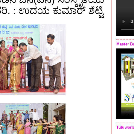
ರಿ. : ಉದಯ ಕುಮಾರ್ ಶೆಟ್ಟಿ
Master B
Tuluworl