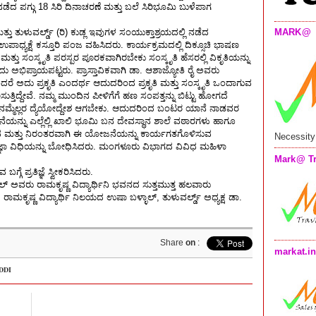
ಡೆದ ಪಗ್ಗು 18 ಸಿರಿ ದಿನಾಚರಣೆ ಮತ್ತು ಬಲೆ ಸಿರಿಭೂಮಿ ಬುಳೆಪಾಗ
MARK@
ುಳುವರ್ಲ್ಡ್ (ರಿ) ಕುಡ್ಲ ಇವುಗಳ ಸಂಯುಕ್ತಾಶ್ರಯದಲ್ಲಿ ನಡೆದ
ಪಾಧ್ಯಕ್ಷೆ ಕಸ್ತೂರಿ ಪಂಜ ವಹಿಸಿದರು. ಕಾರ್ಯಕ್ರಮದಲ್ಲಿ ದಿಕ್ಸೂಚಿ ಭಾಷಣ
ತ್ತು ಸಂಸ್ಕೃತಿ ಪರಸ್ಪರ ಪೂರಕವಾಗಿರಬೇಕು ಸಂಸ್ಕೃತಿ ಹೆಸರಲ್ಲಿ ವಿಕೃತಿಯನ್ನು
ು ಅಭಿಪ್ರಾಯಪಟ್ಟರು. ಪ್ರಾಸ್ತಾವಿಕವಾಗಿ ಡಾ. ಆಶಾಜ್ಯೋತಿ ರೈ ಅವರು
ಂದರೆ ಅದು ಪ್ರಕೃತಿ ಎಂದರ್ಥ ಆದುದರಿಂದ ಪ್ರಕೃತಿ ಮತ್ತು ಸಂಸ್ಕೃತಿ ಒಂದಾಗುವ
ತ್ತಿದ್ದೇವೆ. ನಮ್ಮ ಮುಂದಿನ ಪೀಳಿಗೆಗೆ ಹಣ ಸಂಪತ್ತನ್ನು ಬಿಟ್ಟು ಹೋಗದೆ
ು ನಮ್ಮೆಲ್ಲರ ದ್ಯೆಯೋದ್ದೇಶ ಆಗಬೇಕು. ಆದುದರಿಂದ ಬಂಟರ ಯಾನೆ ನಾಡವರ
ಯನ್ನು ಎಲ್ಲೆಲ್ಲಿ ಖಾಲಿ ಭೂಮಿ ಬನ ದೇವಸ್ಥಾನ ಶಾಲೆ ವಠಾರಗಳು ಹಾಗೂ
ೆಡುವ ಮತ್ತು ನಿರಂತರವಾಗಿ ಈ ಯೋಜನೆಯನ್ನು ಕಾರ್ಯಗತಗೊಳಿಸುವ
Necessity
ಪ್ರತಿಜ್ಞಾ ವಿಧಿಯನ್ನು ಬೋಧಿಸಿದರು. ಮಂಗಳೂರು ವಿಭಾಗದ ವಿವಿಧ ಮಹಿಳಾ
Mark@ Tr
 ಪ್ರತಿಜ್ಞೆ ಸ್ವೀಕರಿಸಿದರು.
್ ಅವರು ರಾಮಕೃಷ್ಣ ವಿದ್ಯಾರ್ಥಿನಿ ಭವನದ ಸುತ್ತಮುತ್ತ ಹಲವಾರು
ರಾಮಕೃಷ್ಣ ವಿದ್ಯಾರ್ಥಿ ನಿಲಯದ ಉಷಾ ಬಳ್ಳಾಲ್, ತುಳುವರ್ಲ್ಡ್ ಅಧ್ಯಕ್ಷ ಡಾ.
Share
on
:
markat.i
DDI
: