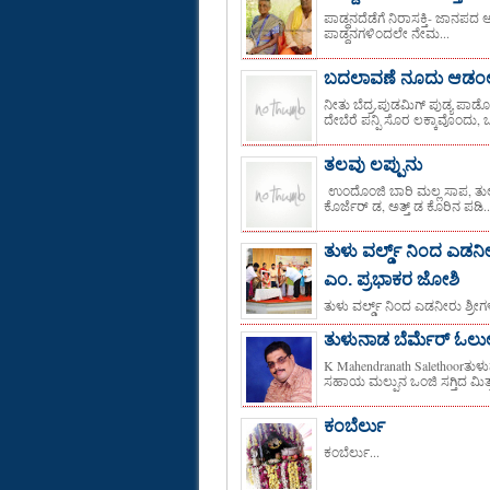
ಪಾಡ್ದನದೆಡೆಗೆ ನಿರಾಸಕ್ತಿ- ಜಾನಪದ 
ಪಾಡ್ದನಗಳಿಂದಲೇ ನೇಮ...
ಬದಲಾವಣೆ ನೂದು ಆಡಂಲಾ,
ನೀತು ಬೆದ್ರ.ಪುಡಮಿಗ್ ಪುಡ್ಯ ಪಾ
ದೇಬೆರೆ ಪನ್ಪಿ ಸೊರ ಲಕ್ಕಾವೊಂದು, ಒ
ತಲವು ಲಪ್ಪುನು
ಉಂದೊಂಜಿ ಬಾರಿ ಮಲ್ಲ ಸಾಪ, ತುಲು
ಕೊರ್ಜೆರ್ ಡ, ಅತ್ತ್ ಡ ಕೊರಿನ ಪಡಿ..
ತುಳು ವರ್ಲ್ಡ್ ನಿಂದ ಎಡನೀರ
ಎಂ. ಪ್ರಭಾಕರ ಜೋಶಿ
ತುಳು ವರ್ಲ್ಡ್ ನಿಂದ ಎಡನೀರು ಶ್ರೀಗ
ತುಳುನಾಡ ಬೆರ್ಮೆರ್ ಓಲುಲ್
K Mahendranath Salethoorತುಳುನಾ
ಸಹಾಯ ಮಲ್ಪುನ ಒಂಜಿ ಸಗ್ತಿದ ಮಿತ್ತ್
ಕಂಬೆರ್ಲು
ಕಂಬೆರ್ಲು...