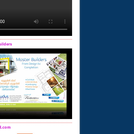
uilders
d.com