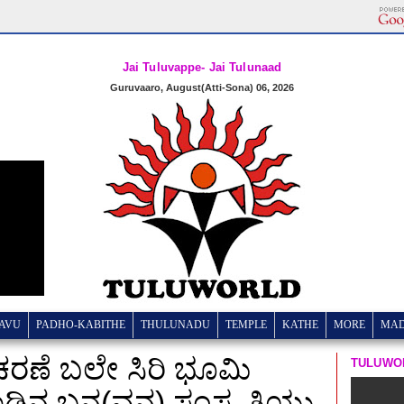
Jai Tuluvappe- Jai Tulunaad
Guruvaaro, August(Atti-Sona) 06, 2026
AVU
PADHO-KABITHE
THULUNADU
TEMPLE
KATHE
MORE
MA
ನಾಚರಣೆ ಬಲೇ ಸಿರಿ ಭೂಮಿ
TULUWO
ಡಿನ ಬನ(ವನ) ಸಂಸ್ಕೃತಿಯು