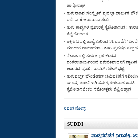
ಡಾ.ಶ್ರೀನಾಥ್
ತುಳುನಾಡಿನ ಸಂಸ್ಕೃತಿಗೆ ವ್ಯವಸ್ಥಿತ ಧಾರ್ಮಿಕ ಚೌಕಟ
ಇದೆ: ಎ.ಕೆ.ಜಯರಾಮ ಶೇಖ
ತುಳು ಕಾವ್ಯಗಳ ಪ್ರಚಾರಕ್ಕೆ ಕೈಜೋಡಿಸುವ : ತಾರ
ಶೆಟ್ಟಿ ಬೋಳಾರ
ಶಕ್ತಿನಗರದಲ್ಲಿ ಜುಲೈ 25ರಿಂದ 31 ರವರೆಗೆ ' ಏಳದೆ
ಮಂದಾರ ರಾಮಾಯಣ - ತುಳು ಪ್ರವಚನ ಸಪ್ತಾಹ
ನೇಪಾಳದಲ್ಲಿ ತುಳು-ಕನ್ನಡ ಕಲರವ
ಶಂಕರಾಚಾರ್ಯರಿಂದ ಪಶುಪತಿನಾಥನಿಗೆ ದ್ರಾವಿಡ
ಆಚಾರದ ಪೂಜೆ : ರಾವಲ್ ಗಣೇಶ್ ಭಟ್ಟ.
ತುಳುವರ್ಲ್ಡ್ ಫೌಂಡೇಷನ್ ಚಟುವಟಿಕೆಗೆ ಕಟೀಲಿ
ಚಾಲನೆ, ತುಳುವಿಗಾಗಿ ಸಮಗ್ರ ತುಳುನಾಡ ಜನತೆ
ಕೈಜೋಡಿಸಬೇಕು: ಸರ್ವೋತ್ತಮ ಶೆಟ್ಟಿ ಆಹ್ವಾನ
ನವೀನ ಪೋಸ್ಟ್
SUDDI
ಪಾಡ್ದನದೆಡೆಗೆ ನಿರಾಸಕ್ತಿ-