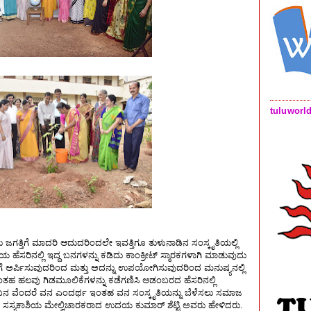
tuluworl
ಗತ್ತಿಗೆ ಮಾದರಿ ಆದುದರಿಂದಲೇ ಇವತ್ತಿಗೂ ತುಳುನಾಡಿನ ಸಂಸ್ಕೃತಿಯಲ್ಲಿ
ಹೆಸರಿನಲ್ಲಿ ಇದ್ದ ಬನಗಳನ್ನು ಕಡಿದು ಕಾಂಕ್ರೀಟ್ ಸ್ಮಾರಕಗಳಾಗಿ ಮಾಡುವುದು
ೆ ಅರ್ಪಿಸುವುದರಿಂದ ಮತ್ತು ಅದನ್ನು ಉಪಯೋಗಿಸುವುದರಿಂದ ಮನುಷ್ಯನಲ್ಲಿ
ಂತಹ ಹಲವು ಗಿಡಮೂಲಿಕೆಗಳನ್ನು ಕಡೆಗಣಿಸಿ ಆಡಂಬರದ ಹೆಸರಿನಲ್ಲಿ
ೇವೆ. ಬನ ವೆಂದರೆ ವನ ಎಂದರ್ಥ ಇಂತಹ ವನ ಸಂಸ್ಕೃತಿಯನ್ನು ಬೆಳೆಸಲು ಸಮಾಜ
 ಸಸ್ಯಕಾಶಿಯ ಮೇಲ್ವಿಚಾರಕರಾದ ಉದಯ ಕುಮಾರ್ ಶೆಟ್ಟಿ ಅವರು ಹೇಳಿದರು.