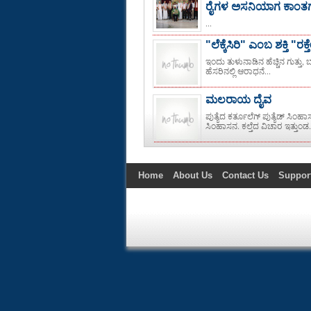
ರೈಗಳ ಅಸನಿಯಾಗ ಕಾಂತಗ 
...
"ಲೆಕ್ಕೆಸಿರಿ" ಎಂಬ ಶಕ್ತಿ "ರಕ
ಇಂದು ತುಳುನಾಡಿನ ಹೆಚ್ಚಿನ ಗುತ್ತ
ಹೆಸರಿನಲ್ಲಿ ಆರಾಧನೆ...
ಮಲರಾಯ ದೈವ
ಪುತ್ಯೆದ ಕರ್ತೂಲೆಗ್ ಪುತ್ಯೆಡ್ ಸ
ಸಿಂಹಾಸನ. ಕಲ್ತೆದ ವಿಚಾರ ಇತ್ತುಂಡ.
Home
About Us
Contact Us
Suppor
Technology
Politics