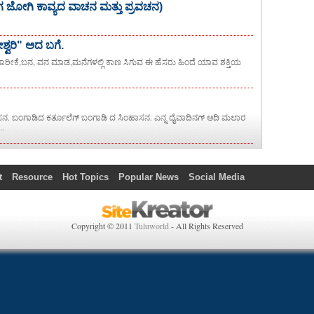
ಜೋಗಿ ಕಾವ್ಯದ ವಾಚನ ಮತ್ತು ಪ್ರವಚನ)
್ತೇಶ್ವರಿ" ಅದ ಬಗೆ.
ು, ಬಾರೀಕೆ,ಬನ, ವನ ಮಾಡ,ಮನೆಗಳಲ್ಲಿ ಕಾಣ ಸಿಗುವ ಈ ಹೆಸರು ಹಿಂದೆ ಯಾವ ಶಕ್ತಿಯ
ಿಂಹಾಸನ. ಬಂಗಾಡಿದ ಕರ್ತೂಲೆಗ್ ಬಂಗಾಡಿ ದ ಸಿಂಹಾಸನ. ಎನ್ನ ದೈವಾದಿನಗ್ ಆದಿ ಮಲಾರ
..
t
Resource
Hot Topics
Popular News
Social Media
Copyright © 2011
Tuluworld
- All Rights Reserved