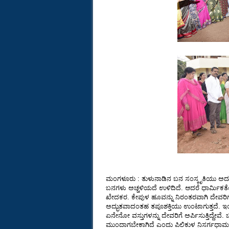
ಮಂಗಳೂರು : ತುಳುನಾಡಿನ ಬನ ಸಂಸ್ಕೃತಿಯು ಅದು ಜ
ಬನಗಳು ಅಚ್ಚಳಿಯದೆ ಉಳಿದಿದೆ. ಆದರೆ ಧಾರ್ಮಿಕತೆಯ 
ಖೇದಕರ. ಕೇಪುಳ ಹೂವನ್ನು ನಿರಂತರವಾಗಿ ದೇವರಿಗ
ಅದ್ಭುತವಾದಂತಹ ತಪೂಶಕ್ತಿಯು ಉಂಟಾಗುತ್ತದೆ. ಇ
ಏನೇನೋ ವಸ್ತುಗಳನ್ನು ದೇವರಿಗೆ ಅರ್ಪಿಸುತ್ತಿದ್ದ
ಮುಂದಾಗಬೇಕಾಗಿದೆ ಎಂದು ಪಿಲಿಕುಳ ನಿಸರ್ಗಧಾಮ