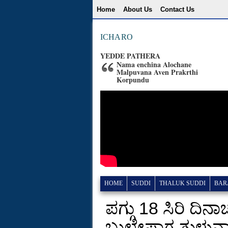
Home
About Us
Contact Us
ICHARO
YEDDE PATHERA
Nama enchina Alochane
Malpuvana Aven Prakrthi
Korpundu
HOME
SUDDI
THALUK SUDDI
BAR
ಪಗ್ಗು 18 ಸಿರಿ ದಿ
ಬುಲೇಪಾಗ ತುಳುನಾ