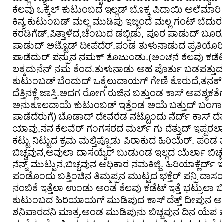
ಕೆಲವು ಒಕ್ಕೆಲ್ ಕುಟುಂಬದ ಇಲ್ಲಡ್ ಬೊಕ್ಕ ಪಿದಾಯಿ ಅಲೆಮಾರಿ 
ಕಿನ್ಯ ಕುಟುಂಬಡ್ ಮಲ್ಲ ಮುಡಿಪು ಇಜ್ಜಂದೆ ಮಲ್ಲ ಗಂಟ್ ಬೆದು
ಕರಡಿಗೆಡ್,ಪಿತ್ತಾಳೆದ,ಚೆಂಬುದ ಡಬ್ಬಿಡು, ಪೂರ ಪಾಡುದ್ ಬೂರುದ 
ಪಾಡುದ್ ಅಟ್ಟೊಡ್ ದೀಪೆದೆರ್.ಪಂಡ ತುಳುನಾಡುದ ಪ್ರತಿಯೊರಿ
ಪಾಡೆದುರ್ ಪನ್ಪುನ ನಮಕ್ ತೊಜುಂಡು.(ಅಂಚನೆ ಕೆಲವು ಕಡೆಟ್
ಲಕ್ಕದುನೆನ್ ನಮ ಕೆಂದ.ತುಳುನಾಡು ಅಹ ಪೊರ್ತು ಬಡಪತ್ತು
ಕುಟುಂಬಡ್ ಬೆಂದುದ್ ಒಕ್ಕೆಲುದಾಯಗ್ ಗೇಣಿ ಕೊರುದೆ,ತನಕ್
ದೆತ್ತಿನಕ್ಲೆ ಜಾಸ್ತಿ.ಅದಗ ರೋಗ ರುಜಿನ ಬತ್ತುಂಡ ಕಾಸ್ ಅವಶ್ಯ
ಅನುಕೂಲದಾಯೆ ಕುಟುಂಬಡ್ ಇತ್ತೆಂಡ ಅಯೆ ಬತ್ತುದ್ ಬಂಗಾರ
ಪಾಡೆದೆರುಗೆ) ಬೊಡಾದ್ ದೇವೆರೆಡ ನಟ್ಟೊಂದು ನೆರ್ದ್ ಕಾಸ್ ದೆತ
ಯಾವು,ನನ ಕೆಲವೆರ್ ಗಂಗಸರದ ಮರ್ಲ್ ಗು ದೆತ್ತುದ್ ಇಪ್ಪರ
ಕಟ್ಟು ನಿಟ್ಟುದ ಕ್ರಮ ಮಲ್ತಿಪ್ಪೊಡು ಪಿರಾಕುದ ಹಿರಿಯೆರ್. ಪ
ಬಿಚ್ಚವುನ,ಅವುಲಾ ದಾಸಯ್ಯೆರ್ ಬುಡುಂಡ ಇಲ್ಲದ ಯೆರ್ಲಾ ಬಿಚ್ಚ
ನೆನ್ನ್ ಮುಟ್ಟುನ,ಬಿಚ್ಚವುನ ಅಧಿಕಾರ ನಮಕಿಜ್ಜಿ. ಹಿರಿಯಾಕ್ಲೆರ್ದ್
ಪಂಡೊಂದು ಬತ್ತಿಂಚಿನ ತಿಮ್ಮಪ್ಪನ ಮುಟ್ಟದ ಭಕ್ತೆರ್ ಪನ್ಪಿ ದಾಸಯ್ಯ
ನಂಬಿಕೆ ಇತ್ತೆಲಾ ಉಂಡು ಅಂಡ ಕೆಲವು ಕಡೆಟ್ ಇತ್ತೆ ಭಟ್ರುಲಾ ಬ
ಕುಟುಂಬದ ಹಿರಿಯಾಯಗ್ ಮುಡಿಪುದ ಕಾಸ್ ದೆತ್ತ್ ದೀಪುನ 
ಶನಿವಾರದನಿ ಮಾತ್ರ.ಅಂಡ ಮುಡಿಪುನು ಬಿಚ್ಚವುನ ದಿನ ಯೆ