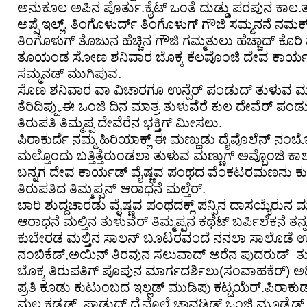
ಅನುಕೂಲ ಅಪಿನ ಪೊರ್ತು.ಕೈಟ್ ಒಂತೆ ದುಡ್ಡು ಪರಪುನ ಕಾಲ.
ಅಪ್ಪೆ ಇಲ್ಲ್. ತಿಂಗೊಳುರ್ದ್ ತಿಂಗೊಳುಗ್ ಗೌಜಿ ಸಮ್ಮನನೆ ನ
ತಿಂಗೊಳುಗ್ ತೊಜುನ ಹೆಚ್ಚಿನ ಗೌಜಿ ಗಮ್ಮತುಲು ಹೆಚ್ಚಾದ್ ಕ
ತೂಯಂಡ ಸೋಣ ಶನಿವಾರ ಬೊಕ್ಕ ಕೆಲವೊಂಜಿ ದೇವ ಕಾರ್ಯ
ಸಮ್ಮನಡ್ ಮುಗಿಪುವ.
ಸೊಣ ಶನಿವಾರ ವಾ ವಿಚಾರಗೂ ಉನ್ಪೆರ್ ಪಂಡುದ್ ತುಳುವ ಮಣ್ಣುಡ್
ತೆರಿದಿಪ್ಪು.ಈ ಒಂಜಿ ದಿನ ಮಾತ್ರ ತುಳುವೆರೆ ಕುಲ ದೇವೆರ್ 
ತಿರುಪತಿ ತಿಮ್ಮಪ್ಪ ದೇವೆರೆನ ಭಕ್ತಿಗ್ ಮೀಸಲು.
ಪಿರಾಕುರ್ದೆ ನಮ್ಮ ಹಿರಿಯಾಕ್ಲ್ ಈ ಮಣ್ಣುಡು ದೈವೊಲೆನ್ ನಂ
ಮಲ್ತೊಂದು ಬತ್ತಿತ್ತೆರುಂಡಲಾ ತುಳುವ ಮಣ್ಣುಗ್ ಅವ್ಬೊಂಜಿ 
ಬನ್ನಗ ದೇವ ಕಾರ್ಯಡ್ ವೈಷ್ಣವ ಪಂಥದ ವೆಂಕಟರಮಣನು ಕು
ತಿರುಪತಿದ ತಿಮ್ಮಪ್ಪನ್ ಆರಾಧನೆ ಮಲ್ತೆರ್.
ಬಾರಿ ಶುದ್ದಚಾರಡು ವೈಷ್ಣವ ಪಂಥದಕ್ಲ್ ಪನ್ಪಿನ ದಾಸಯ್ಯೆರುನ 
ಆರಾಧನೆ ಮಲ್ತಿನ ತುಳುವೆರ್ ತಿಮ್ಮಪ್ಪನ ಕಥೆಟ್ ಬರ್ಪಿಲೆಕನೆ ತನ್ನ ಮ
ಕುಬೇರಡ ಮಲ್ತಿನ ಸಾಲನ್ ಬೂಟರವಂದೆ ನನಲಾ ಸಾಲೊಡೆ ಉಲ್ಲೆ
ನಂಬಿಕೆಡ್,ಅಯಿನ್ ತಿರವುನ ಸಲುವಾದ್ ಅರೆನ ಪುದರುಡ್ ತು
ಬೊಕ್ಕ ತಿರುಪತಿಗ್ ಪೊಪುನ ಮಾರ್ಗದರ್ಶಿಲು(ಸಂವಾಹಕೆರ್) ಅದಿ
ಪ್ರತಿ ಕೂಡು ಕುಟುಂಬದ ಇಲ್ಲಡ್ ಮುಡಿಪು ಕಟ್ಟಯೆರ್.ಪಿರಾಕ
ಮಲ್ಲ ಕಡ್ಯಡ್ ಪಾಡುದ್ ದೈವೊಲೆ ಚಾವಡಿಡ್ ಒಂಜಿ ಮೂಡ್ಯೆಡ್ ಮಿತ