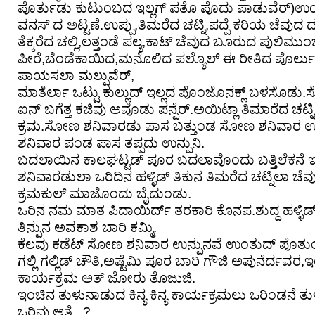
ಪೊರ್ತುಡು ಕುಟುಂಬದ ಇಲ್ಲಗ್ ಪತೊ ಪೊದು ಪಾಡುವೆರ್)ಉ
ವನಸ್ ದ ಅಟ್ಟಣೆ.ಉಪ್ಪು,ತಿಮರೆದ ಚಟ್ನಿ,ಪದ್ಪೆ ಕರಿಯ ಚೆವುದ
ತೆಕ್ಕರೆದ ಚಲ್ಲಿ,ಲತ್ತಂಡೆ ಪಲ್ಯ,ಕಾಟ್ ಚೆವುದ ಬೂರುದ ಪುಲಿಮುಂಚ
ಪೀರೆ,ಬೆಂಡೆಕಾಯಿದ,ಮನೊಲಿದ ಪಲ್ಯೊಲ್ ಈ ರೀತಿದ ಪೊರ್ಲುದ
ಪಾಯಸಲಾ ಮಲ್ಪುವೆರ್,
ಮಾತೆರ್ಲಾ ಒಟ್ಟು ಕುಲ್ಲುದ್ ಇಲ್ಲದ ಪೊಂಜೊನಕ್ಲ್ ಬಳಸೊಡ
ಐನ್ ಬಗೆತ್ತ ಕಜಿವು ಅವೊಡು ಪನ್ಪೆರ್.ಅಯಿಟ್ಲಾ ತಿಮಾರೆದ ಚಟ್ನಿ 
ಕ್ರಮ.ಸೋಣ ಶನಿವಾರಡು ಪಾಸ ಬತ್ತುಂಡ ಸೋಣ ಶನಿವಾರ ಉನ್
ಶನಿವಾರ ಪಂಡ ಪಾಸ ತಪ್ಪದು ಉನ್ಪುನಿ.
ಬದಲಾಯಿನ ಕಾಲಘಟ್ಟಡ್ ಪೂರ ಬದಲಾವೊಂದು ಬತ್ತಿಲೆಕನೆ
ಶನಿವಾರಡುಲಾ ಒರಿದಿನ ಹಳ್ಳಿಡ್ ತಿಕುನ ತಿಮರೆದ ಚಟ್ನಿಲಾ 
ಕ್ರಮಕುಲ್ ಮಾಜೊಂದು ಬೈದುಂಡು.
ಒರಿನ ನಮ ಮಾತ ಪಿದಾಯಿರ್ದ್ ತರಕಾರಿ ಕೊನಪ.ಶುದ್ದ ಹಳ್ಳಿಡ್
ತಿನ್ಪುನ ಅವಕಾಶ ಬಾರಿ ಕಮ್ಮಿ.
ಕೆಲವು ಕಡೆಟ್ ಸೋಣ ಶನಿವಾರ ಉನ್ಪುನವೆ ಉಂತುದ್ ಪೊತು
ಗಲ್ಲಿ ಗಲ್ಲಿಡ್ ಚೌತಿ,ಅಷ್ಟೆಮಿ ಪೂರ ಬಾರಿ ಗೌಜಿ ಅಪುನೆರ್ದವರ,ಇಂಚ
ಕಾರ್ಯಕ್ರಮ ಅತ್ ಜೋರು ತೊಜುಜಿ.
ಇಂಚಿನ ತುಳುನಾಡುದ ಕಿನ್ಯ ಕಿನ್ಯ ಕಾರ್ಯಕ್ರಮಲು ಒರಿಂಡನೆ ತುಳ
ಒರಿವು ಅತೆ...?