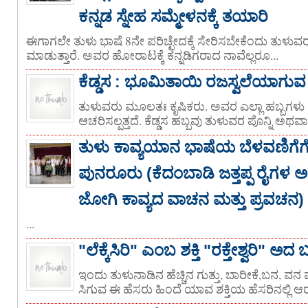
ಕನ್ನಡ ಸ್ನೇಹ ಸಮ್ಮೇಳನಕ್ಕೆ ತಯಾರಿ
ಈಗಾಗಲೇ ತುಳು ಭಾಷೆ 8ನೇ ಪರಿಚ್ಛೇದಕ್ಕೆ ಸೇರಿಸಬೇಕೆಂದು ತುಳ
ಮಾಡುತ್ತಾರೆ. ಅವರ ಹೋರಾಟಕ್ಕೆ ಕನ್ನಡಿಗರಾದ ನಾವೆಲ್ಲರೂ...
ಕೆಡ್ಡಸ : ಭೂಮಿತಾಯಿ ರಜಸ್ವಲೆಯಾಗುವ 
ತುಳುವರು ಮೂಲತಃ ಕೃಷಿಕರು. ಅವರ ಎಲ್ಲಾ ಹಬ್ಬಗಳು ಕೃಷ
ಆಚರಿಸಲ್ಪತ್ತದೆ. ಕೆಡ್ಡಸ ಹಬ್ಬವು ತುಳುವರ ಪೊನ್ನಿ ಅಥವ
ತುಳು ಕಾವ್ಯಯಾನ ಭಾಷೆಯ ಬೆಳವಣಿಗೆಗೆ 
ಪುನರೂರು (ಕೆದಂಬಾಡಿ ಜತ್ತಪ್ಪ ರೈಗಳ
ಜೋಗಿ ಕಾವ್ಯದ ವಾಚನ ಮತ್ತು ಪ್ರವಚನ)
...
"ಲೆಕ್ಕೆಸಿರಿ" ಎಂಬ ಶಕ್ತಿ "ರಕ್ತೇಶ್ವರಿ" ಅದ ಬ
ಇಂದು ತುಳುನಾಡಿನ ಹೆಚ್ಚಿನ ಗುತ್ತು, ಬಾರೀಕೆ,ಬನ, ವ
ಸಿಗುವ ಈ ಹೆಸರು ಹಿಂದೆ ಯಾವ ಶಕ್ತಿಯ ಹೆಸರಿನಲ್ಲಿ ಆರ