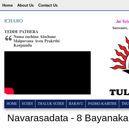
Home
About Us
Contact Us
ICHARO
Jai Tul
Sanivaaro,
YEDDE PATHERA
Nama enchina Alochane
Malpuvana Aven Prakrthi
Korpundu
HOME
SUDDI
THALUK SUDDI
BARAVU
PADHO-KABITHE
THU
Navarasadata - 8 Bayanaka