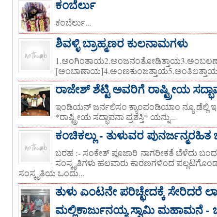
ಕಂಬೆರ್ಲು
ಕಂಬೆರ್ಲು...
ಶಿವಳ್ಳಿ ಬ್ರಾಹ್ಮಣರ ಕುಲನಾಮಗಳು
1.ಅಂಗಿಂತಾಯ2.ಅಂಜನಂತೋಡಿತ್ತಾಯ3.ಅಂಬಲಣ
[ಅಂಬಾಣಾಯ]4.ಅಂಣಕುಂಜತ್ತಾಯ5.ಅಂತಿಲತ್ತಾಯ [
ರಾಜೇಶ್ ಶೆಟ್ಟಿ ಅವರಿಗೆ ರಾಷ್ಟ್ರೀಯ ಸದ್ಭಾವನ
ಇಂಡಿಯನ್ ಜರ್ನಲಿಸಂ ಕ್ಯಾಂಪಂಡಿಯಾಂ ನ್ಯೂ ಡೆಲ್ಲ
*ರಾಷ್ಟ್ರೀಯ ಸದ್ಭಾವನಾ ಪ್ರಶಸ್ತಿ* ಯನ್ನು...
ಕಂಚಿಕಲ್ಲು - ತುಳುವರ ಪುನರ್ಜನ್ಮರಹಿತ
ಬರಹ :- ಸಂಕೇತ್ ಪೂಜಾರಿ ನಾಗರೀಕತೆ ಬೆಳೆದು ಬ
ಸಂಸ್ಕೃತಿಗಳು ಹಲವಾರು ಕಾರಣಗಳಿಂದ ಪಲ್ಲಟಗೊ
ಸಂಸ್ಕೃತಿಯ ಒಂದು...
ತುಳು ಎಂಟನೇ ಪರಿಚ್ಛೇದಕ್ಕೆ ಸೇರಿದರೆ ಲಾ
ಮಲ್ಲಿಕಾರ್ಜುನಯ್ಯ ಸ್ವಾಮಿ ಮಹಾಮನೆ - ಬ